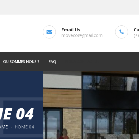
Email Us
Ca
moveco@gmail.com
(+
OU SOMMES NOUS ?
FAQ
NOUS CONTACTER
E 04
OME
HOME 04