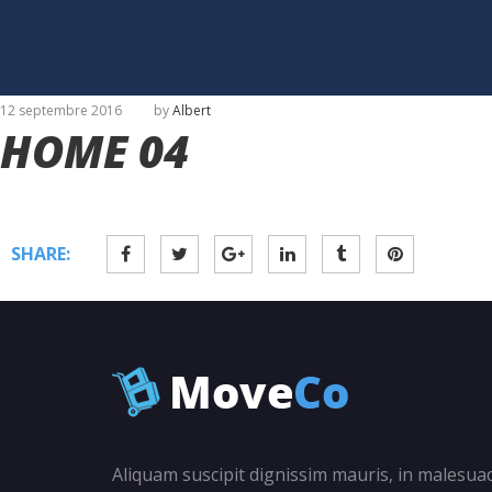
12 septembre 2016
by
Albert
HOME 04
SHARE:
Aliquam suscipit dignissim mauris, in malesua