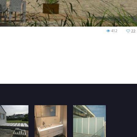
412
22